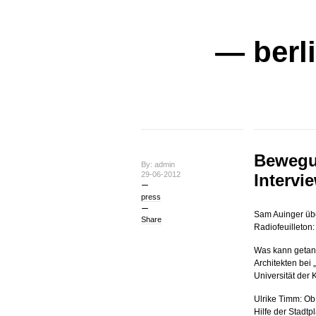
— berl
Bewegu
By: admin
29-06-2012
Intervi
press
Sam Auinger üb
Share
Radiofeuilleton
Was kann getan 
Architekten bei 
Universität der 
Ulrike Timm: Ob
Hilfe der Stadt