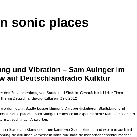
in sonic places
ng und Vibration – Sam Auinger im
ew auf Deutschlandradio Kulktur
er den Zusammenhang von Sound und Stadt im Gespräch mit Ulrike Timm
: Thema Deutschlandradio Kultur am 29.6.2012
werden, damit Städte besser klingen? Darüber diskutieren Stadtplaner und
„berlin sonic places“. Sam Auinger, Professor für experimentelle Klangkunst an der
Künste, sucht nach Antworten.
 man Städte am Klang erkennen kann, wie Städte klingen und wie man auch mit
planung sie akustisch verbessern kann, wie man sie menschengerechter machen